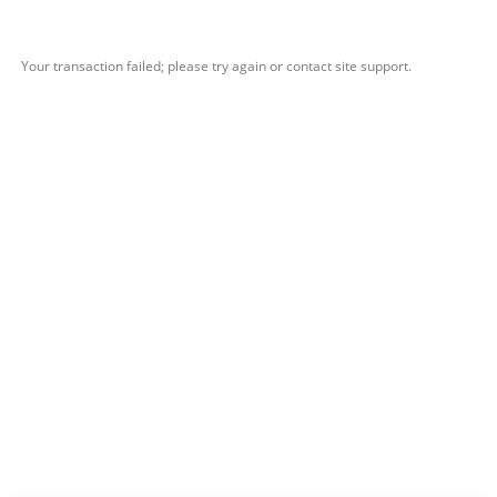
Ir
al
contenido
Your transaction failed; please try again or contact site support.