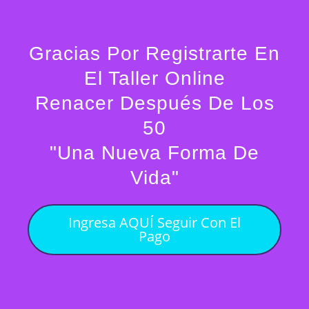
Ir
al
contenido
Gracias Por Registrarte En
El Taller Online
Renacer Después De Los
50
"Una Nueva Forma De
Vida"
Ingresa AQUÍ Seguir Con El
Pago