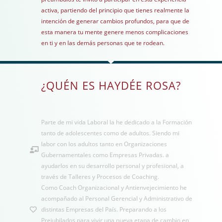
activa, partiendo del principio que tienes realmente la
intención de generar cambios profundos, para que de
esta manera tu mente genere menos complicaciones
en ti y en las demás personas que te rodean.
¿QUÉN ES HAYDÉE ROSA?
Parte de mi vida Laboral la he dedicado a la Formación
tanto de adolescentes como de adultos. Siendo mi
labor con los adultos tanto en Organizaciones
Gubernamentales como Empresas Privadas. a
ayudarlos en su desarrollo personal y profesional, a
través de Talleres y Procesos de Coaching.
Como Coach Organizacional y Antienvejecimiento he
acompañado al Personal Gerencial y Administrativo de
distintas Empresas del País. Preparando a los
Prejubilados para vivir una nueva etapa de cambio en