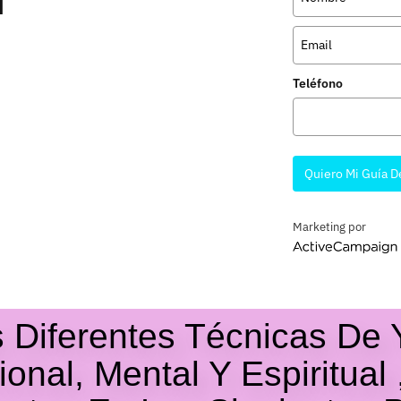
í
Teléfono
Quiero Mi Guía D
Marketing por
ActiveCampaign
s Diferentes Técnicas De
ional, Mental Y Espiritua