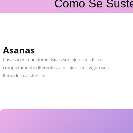
Como Se Susten
Asanas
Los asanas o posturas físicas son ejercicios físicos
completamente diferentes a los ejercicios vigorosos,
llamados calistenicos.