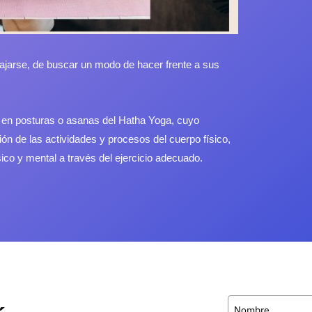
ajarse, de buscar un modo de hacer frente a sus
s en posturas o asanas del Hatha Yoga, cuyo
ción de las actividades y procesos del cuerpo físico,
sico y mental a través del ejercicio adecuado.