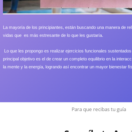
La mayoría de los principiantes, están buscando una manera de rel
vidas que es más estresante de lo que les gustaría.
Lo que les propongo es realizar ejercicios funcionales sustentado
principal objetivo es el de crear un completo equilibrio en la interac
la mente y la energía, logrando así encontrar un mayor bienestar fí
Para que recibas tu guía