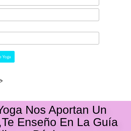
e Yoga
 Yoga Nos Aportan Un
l ,te Enseño En La Guía