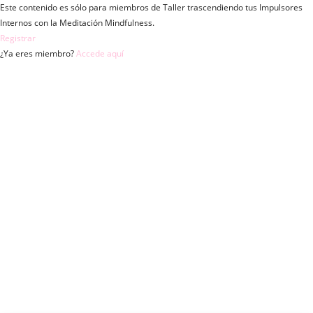
Ir
Este contenido es sólo para miembros de Taller trascendiendo tus Impulsores
al
Internos con la Meditación Mindfulness.
contenido
Registrar
¿Ya eres miembro?
Accede aquí