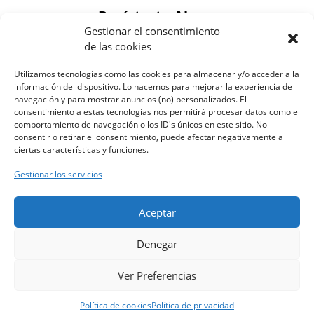
Regístrate Ahora
Gestionar el consentimiento
de las cookies
Utilizamos tecnologías como las cookies para almacenar y/o acceder a la
información del dispositivo. Lo hacemos para mejorar la experiencia de
navegación y para mostrar anuncios (no) personalizados. El
consentimiento a estas tecnologías nos permitirá procesar datos como el
comportamiento de navegación o los ID's únicos en este sitio. No
consentir o retirar el consentimiento, puede afectar negativamente a
ciertas características y funciones.
Acepto Las Políticas De Privacidad
Gestionar los servicios
Aceptar
Regístrate AQUÍ
Denegar
Ver Preferencias
Marketing por
A
Política de cookies
Política de privacidad
c