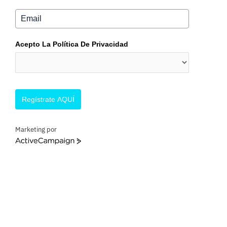
Acepto La Política De Privacidad
Regístrate AQUÍ
Marketing por
A
c
t
i
v
e
C
a
m