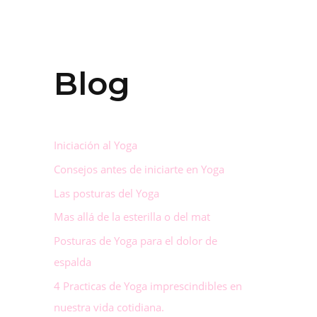
Blog
Iniciación al Yoga
Consejos antes de iniciarte en Yoga
Las posturas del Yoga
Mas allá de la esterilla o del mat
Posturas de Yoga para el dolor de
espalda
4 Practicas de Yoga imprescindibles en
nuestra vida cotidiana.