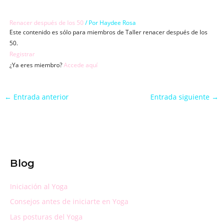
Ir
al
Renacer después de los 50
/ Por
Haydee Rosa
contenido
Este contenido es sólo para miembros de Taller renacer después de los
50.
Registrar
¿Ya eres miembro?
Accede aquí
←
Entrada anterior
Entrada siguiente
→
Blog
Iniciación al Yoga
Consejos antes de iniciarte en Yoga
Las posturas del Yoga