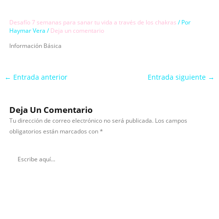
Ir
al
Desafío 7 semanas para sanar tu vida a través de los chakras
/ Por
contenido
Haymar Vera
/
Deja un comentario
Información Básica
←
Entrada anterior
Entrada siguiente
→
Deja Un Comentario
Tu dirección de correo electrónico no será publicada.
Los campos
obligatorios están marcados con
*
Escribe
Aquí...